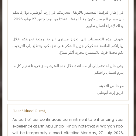
في إطار التزامنا المستمر بالارتقاء بتجربتكم في إرث أبوظبي، نودّ إفادتكم
بأن مسبح الوَريه سيكون مغلقًا مؤقتًا اعتبارًا من يوم الإثنين 27 يوليو 2026،
وذلك لإجراء أعمال تطوير.
وتهدف هذه التحسينات إلى تعزيز مستوى الراحة ومتعة تجربتكم خلال
زياراتكم القادمة. نشكركم جزيل الشكر على تفهّمكم، ونتطلع إلى الترحيب
بكم مجددًا قريبًا للاستمتاع بتجربة أكثر تميزًا.
وفي حال احتجتم إلى أي مساعدة خلال هذه الفترة، يسرّ فريقنا تقديم كل ما
يلزم لضمان راحتكم.
مع خالص التحية،
فريق إرث أبوظبي
Dear Valued Guest,
As part of our continuous commitment to enhancing your
experience at Erth Abu Dhabi, kindly note that Al Waryah Pool
will be temporarily closed effective Monday, 27 July 2026,